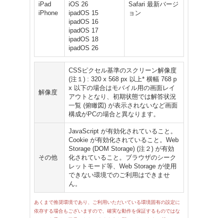
iPad
iOS 26
Safari 最新バージ
iPhone
ipadOS 15
ョン
ipadOS 16
ipadOS 17
ipadOS 18
ipadOS 26
CSSピクセル基準のスクリーン解像度
(注１) : 320 x 568 px 以上* 横幅 768 p
x 以下の場合はモバイル用の画面レイ
解像度
アウトとなり、初期状態では解答状況
一覧 (俯瞰図) が表示されないなど画面
構成がPCの場合と異なります。
JavaScript が有効化されていること。
Cookie が有効化されていること。Web
Storage (DOM Storage) (注２) が有効
その他
化されていること。ブラウザのシーク
レットモード等、Web Storage が使用
できない環境でのご利用はできませ
ん。
あくまで推奨環境であり、ご利用いただいている環境固有の設定に
依存する場合もございますので、確実な動作を保証するものではな