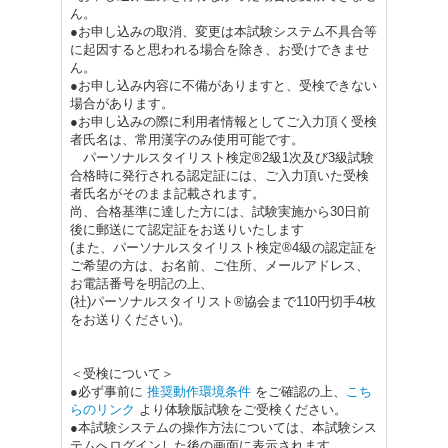
ん。
●お申し込みの取消、変更は本試験システム不具合等
に起因すると思われる場合を除き、お受けできませ
ん。
●お申し込み内容に不備がありますと、受検できない
場合があります。
●お申し込みの際に利用者情報としてご入力頂く受検
者氏名は、常用漢字のみ使用可能です。
パーソナルスタイリスト検定®2級1次及び3級試験
合格時に発行される認定証には、ご入力頂いた受検
者氏名がそのまま記載されます。
尚、合格基準に達した方には、試験実施から30日前
後に郵送にて認定証をお送りいたします
(また、パーソナルスタイリスト検定®4級の認定証を
ご希望の方は、お名前、ご住所、メールアドレス、
お電話番号を明記の上、
(社)パーソナルスタイリスト®協会まで110円切手4枚
をお送りください)。
＜受検について＞
●必ず事前に
推奨動作環境条件
をご確認の上、
こち
らのリンク
より体験版試験をご受検ください。
●本試験システムの操作方法については、本試験シス
テムへログインした後の画面に表示されます。