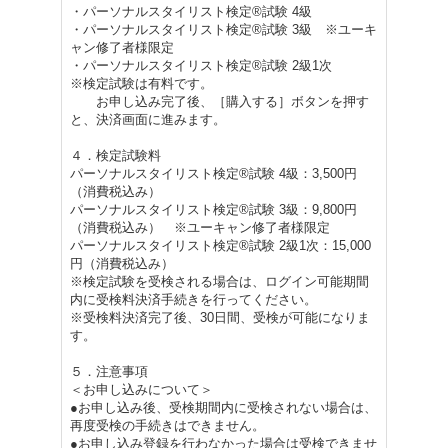
・パーソナルスタイリスト検定®試験 4級
・パーソナルスタイリスト検定®試験 3級 ※ユーキ
ャン修了者様限定
・パーソナルスタイリスト検定®試験 2級1次
※検定試験は有料です。
お申し込み完了後、［購入する］ボタンを押す
と、決済画面に進みます。
４．検定試験料
パーソナルスタイリスト検定®試験 4級：3,500円
（消費税込み）
パーソナルスタイリスト検定®試験 3級：9,800円
（消費税込み） ※ユーキャン修了者様限定
パーソナルスタイリスト検定®試験 2級1次：15,000
円（消費税込み）
※検定試験を受検される場合は、ログイン可能期間
内に受検料決済手続きを行ってください。
※受検料決済完了後、30日間、受検が可能になりま
す。
５．注意事項
＜お申し込みについて＞
●お申し込み後、受検期間内に受検されない場合は、
再度受検の手続きはできません。
●お申し込み登録を行わなかった場合は受検できませ