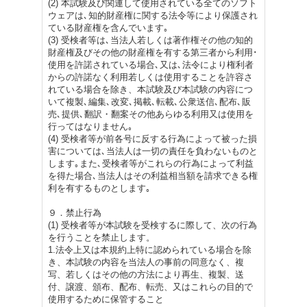
(2) 本試験及び関連して使用されている全てのソフト
ウェアは､知的財産権に関する法令等により保護され
ている財産権を含んでいます｡
(3) 受検者等は､当法人若しくは著作権その他の知的
財産権及びその他の財産権を有する第三者から利用･
使用を許諾されている場合､又は､法令により権利者
からの許諾なく利用若しくは使用することを許容さ
れている場合を除き、本試験及び本試験の内容につ
いて複製､編集､改変､掲載､転載､公衆送信､配布､販
売､提供､翻訳・翻案その他あらゆる利用又は使用を
行ってはなりません｡
(4) 受検者等が前各号に反する行為によって被った損
害については､当法人は一切の責任を負わないものと
します｡また､受検者等がこれらの行為によって利益
を得た場合､当法人はその利益相当額を請求できる権
利を有するものとします｡
９．禁止行為
(1) 受検者等が本試験を受検するに際して、次の行為
を行うことを禁止します。
1.法令上又は本規約上特に認められている場合を除
き、本試験の内容を当法人の事前の同意なく、複
写、若しくはその他の方法により再生、複製、送
付、譲渡、頒布、配布、転売、又はこれらの目的で
使用するために保管すること