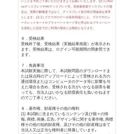
いことを予めご了承いただけますようお願いいたします。(注１) Reti
naディスプレイや4Kディスプレイ等、高画素密度ディスプレイの場
合は、実際の解像度ではなく、ディスプレイ表示時の理論値を基準
とします。(注２) ブラウザのデータ保存領域のこと。ブラウザのシ
ークレットモードやプライベートモード等と呼ばれるプライバシー
を強化した設定でのご利用の場合には無効となります。
６．受検結果
受検終了後、受検結果（実施結果画面）が表示され
ます。受検結果は、ログイン可能期間の間参照でき
ます。
７．免責事項
本試験実施に際して、本試験問題のダウンロードま
たは採点時のアップロードによって受検される方の
通信環境またはコンピュータのデータ等に影響を与
えた場合を含め、受検される方がいかなる損害を被
っても、当法人はいかなる賠償責任も負いかねます
のでご了承ください。
８．著作権、財産権その他の権利
(1) 本試験に含まれているコンテンツ及び個々の情
報､商標､画像､広告､デザイン等に関する著作権､商標
権その他の知的財産権、及びその他の財産権は全て
当法人又は正当な権利者に帰属しています｡