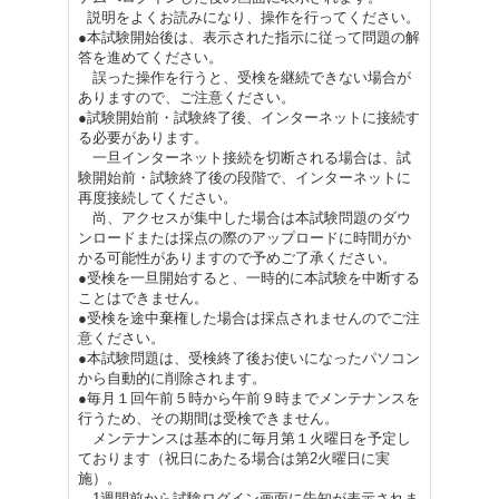
説明をよくお読みになり、操作を行ってください。
●本試験開始後は、表示された指示に従って問題の解
答を進めてください。
誤った操作を行うと、受検を継続できない場合が
ありますので、ご注意ください。
●試験開始前・試験終了後、インターネットに接続す
る必要があります。
一旦インターネット接続を切断される場合は、試
験開始前・試験終了後の段階で、インターネットに
再度接続してください。
尚、アクセスが集中した場合は本試験問題のダウ
ンロードまたは採点の際のアップロードに時間がか
かる可能性がありますので予めご了承ください。
●受検を一旦開始すると、一時的に本試験を中断する
ことはできません。
●受検を途中棄権した場合は採点されませんのでご注
意ください。
●本試験問題は、受検終了後お使いになったパソコン
から自動的に削除されます。
●毎月１回午前５時から午前９時までメンテナンスを
行うため、その期間は受検できません。
メンテナンスは基本的に毎月第１火曜日を予定し
ております（祝日にあたる場合は第2火曜日に実
施）。
1週間前から試験ログイン画面に告知が表示されま