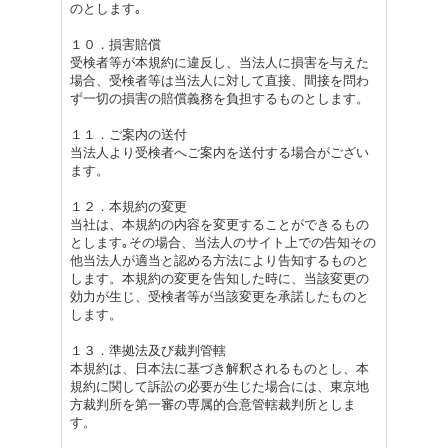
のとします｡
１０．損害賠償
受検者等が本規約に違反し、当法人に損害を与えた
場合、受検者等は当法人に対して直接、間接を問わ
ず一切の損害の賠償義務を負担するものとします。
１１．ご案内の送付
当法人より受検者へご案内を送付する場合がござい
ます。
１２．本規約の変更
当社は、本規約の内容を変更することができるもの
とします｡その場合、当法人のサイト上での告知その
他当法人が適当と認める方法により告知するものと
します。本規約の変更を告知した時に、当該変更の
効力が生じ、受検者等が当該変更を承諾したものと
します。
１３．準拠法及び裁判管轄
本規約は、日本法に基づき解釈されるものとし、本
規約に関して訴訟の必要が生じた場合には、東京地
方裁判所を第一審の専属的合意管轄裁判所としま
す。