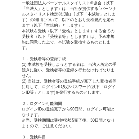
一般社団法人パーソナルスタイリスト®協会（以下
「当法人」とします）は、当社が提供する｢パーソナ
ルスタイリスト検定®試験｣（以下「本試験」としま
す）の利用について、以下のとおり受検規約を定め
ます（以下「本規約」とします）。
本試験を受検（以下「受検」とします）する全ての
受検者（以下「受検者等」とします）は、予め本規
約に同意した上で、本試験を受検するものとしま
す。
１．受検者等の登録手続
(1) 本試験を受検しようとする者は、当法人所定の手
続きに従い、受検者等の登録を行わなければなりま
せん。
(2) 当社は、受検者等の登録手続が完了した受検者等
に対して、ログインID及びパスワード(以下「ログイ
ンID等」とします)を発行するものとします。
２．ログイン可能期間
ログインIDの登録完了から90日間、ログイン可能と
なります。
※尚、受検期間は受検料決済完了後、30日間となり
ますので、ご注意ください。
３．受検科目