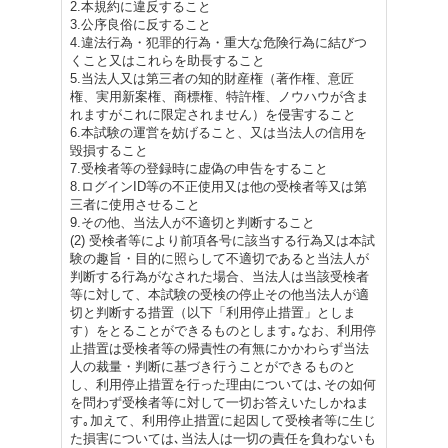
2.本規約に違反すること
3.公序良俗に反すること
4.違法行為・犯罪的行為・重大な危険行為に結びつ
くこと又はこれらを助長すること
5.当法人又は第三者の知的財産権（著作権、意匠
権、実用新案権、商標権、特許権、ノウハウが含ま
れますがこれに限定されません）を侵害すること
6.本試験の運営を妨げること、又は当法人の信用を
毀損すること
7.受検者等の登録時に虚偽の申告をすること
8.ログインID等の不正使用又は他の受検者等又は第
三者に使用させること
9.その他、当法人が不適切と判断すること
(2) 受検者等により前項各号に該当する行為又は本試
験の趣旨・目的に照らして不適切であると当法人が
判断する行為がなされた場合、当法人は当該受検者
等に対して、本試験の受検の停止その他当法人が適
切と判断する措置（以下「利用停止措置」としま
す）をとることができるものとします｡なお、利用停
止措置は受検者等の帰責性の有無にかかわらず当法
人の裁量・判断に基づき行うことができるものと
し、利用停止措置を行った理由については､その如何
を問わず受検者等に対して一切お答えいたしかねま
す｡加えて、利用停止措置に起因して受検者等に生じ
た損害については､当法人は一切の責任を負わないも